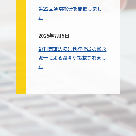
第22回通常総会を開催しまし
た
2025年7月5日
旬刊商事法務に執行役員の富永
誠一による論考が掲載されまし
た