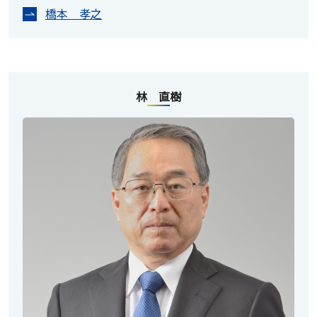
橋本 孝之
林 直樹