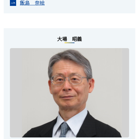
飯島 奈絵
大場 昭義