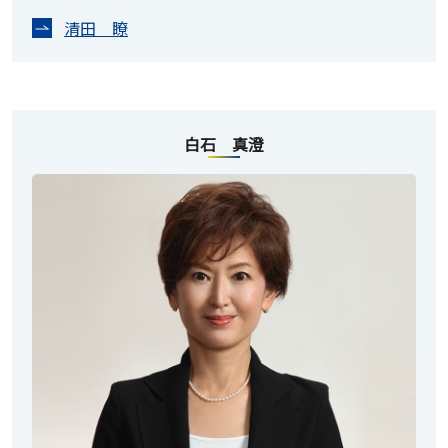
清田 瞭
白石 真澄