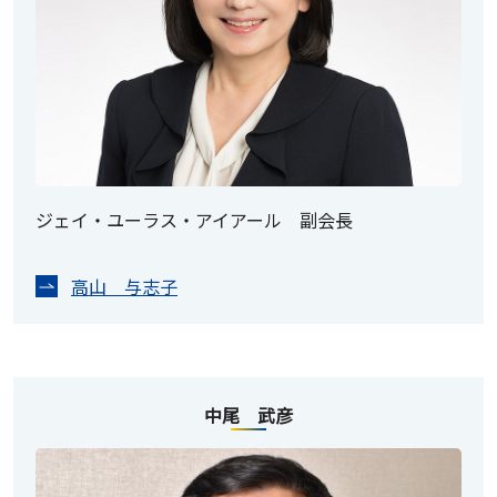
ジェイ・ユーラス・アイアール 副会長
高山 与志子
中尾 武彦