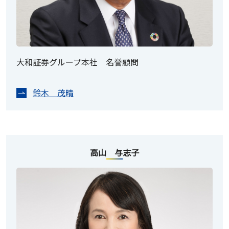
大和証券グループ本社 名誉顧問
鈴木 茂晴
高山 与志子