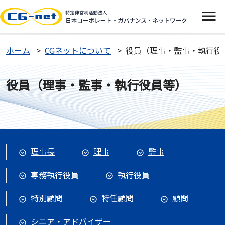
イベント
ホーム
CGネットについて
役員（理事・監事・執行役
ニュース
役員（理事・監事・執行役員等）
CGネットについて
よくあるご質問
理事長
理事
監事
お問い合わせ
専務執行役員
執行役員
特別顧問
特任顧問
顧問
入会案内
シニア・アドバイザー