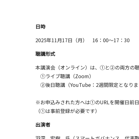
日時
2025年11月17日（月） 16：00～17：30
聴講形式
本講演会（オンライン）は、①と②の両方の
①ライブ聴講（Zoom）
②後日聴講（YouTube：2週間限定となり
※お申込みされた方へは①のURLを開催日前
（①は事前登録が必要です）
出演者
羽深 宏樹 氏（スマートガバナンス 代表取