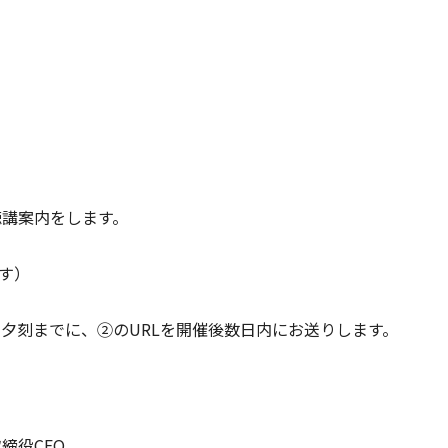
聴講案内をします。
ます）
日夕刻までに、②のURLを開催後数日内にお送りします。
締役CEO